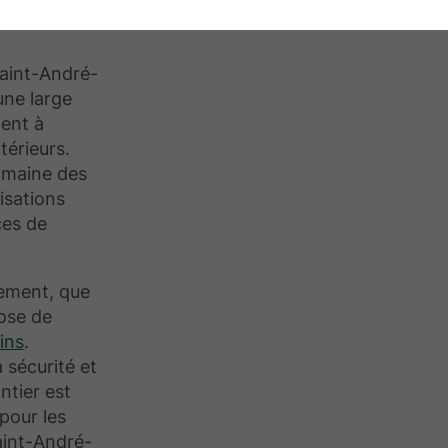
Saint-André-
une large
ment à
érieurs.
omaine des
lisations
ces de
dement, que
pose de
ins
.
a sécurité et
ntier est
pour les
Saint-André-