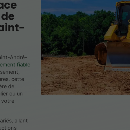
ace
 de
aint-
aint-André-
sement fiable
ssement,
res, cette
ère de
lier ou un
 votre
riés, allant
uctions