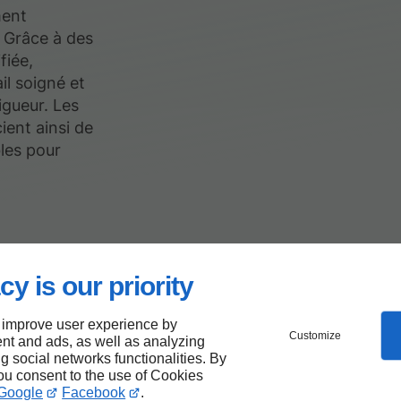
ment
. Grâce à des
fiée,
il soigné et
igueur. Les
ient ainsi de
les pour
cy is our priority
dré-
 improve user experience by
Customize
nt and ads, as well as analyzing
ng social networks functionalities. By
ace
you consent to the use of Cookies
Google
Facebook
.