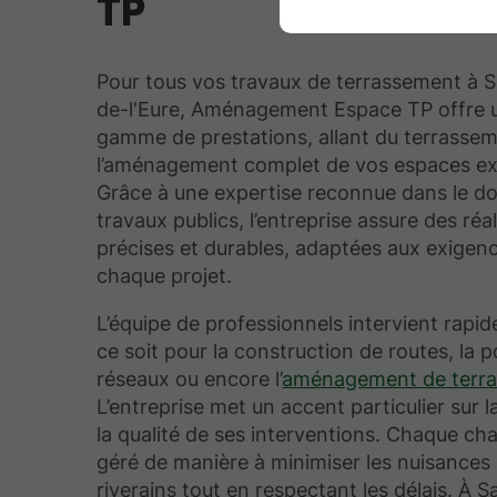
TP
Pour tous vos travaux de terrassement à 
de-l'Eure, Aménagement Espace TP offre 
gamme de prestations, allant du terrasse
l’aménagement complet de vos espaces ext
Grâce à une expertise reconnue dans le d
travaux publics, l’entreprise assure des réa
précises et durables, adaptées aux exigen
chaque projet.
L’équipe de professionnels intervient rapi
ce soit pour la construction de routes, la 
réseaux ou encore l’
aménagement de terra
L’entreprise met un accent particulier sur l
la qualité de ses interventions. Chaque cha
géré de manière à minimiser les nuisances 
riverains tout en respectant les délais. À 