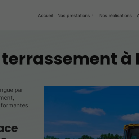
Accueil
Nos prestations
Nos réalisations
A
 terrassement à 
ingue par
ement,
erformantes
ace