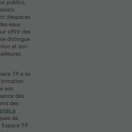
ux publics,
esoins
nt d’espaces
 des eaux
ur offrir des
 se distingue
tion et son
eilleures
pace TP a su
sformation
de son
ssance des
oins des
aptés à
iques de
nt Espace TP