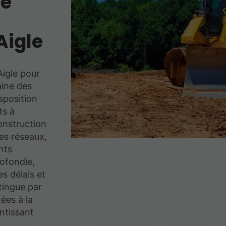
de
Aigle
igle pour
aine des
isposition
ts à
onstruction
es réseaux,
nts
ofondie,
es délais et
tingue par
ées à la
antissant