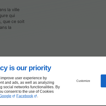
ns la ville
gure qui
, que ce soit
ans la
space
cy is our priority
re
 improve user experience by
Customize
nt and ads, as well as analyzing
ublics
ng social networks functionalities. By
you consent to the use of Cookies
Google
Facebook
.
Espace TP à