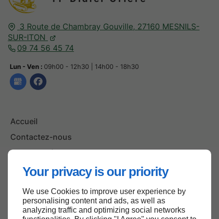
3 Route de Chambray Gouville,
27160
MESNILS-
SUR-ITON
09 74 56 45 74
Lun - Ven :
09h00 - 12h30 | 14h00 - 18h30
Accueil
Contactez-nous
Mentions légales
Plan du site
Your privacy is our priority
We use Cookies to improve user experience by
personalising content and ads, as well as
Haut de page
analyzing traffic and optimizing social networks