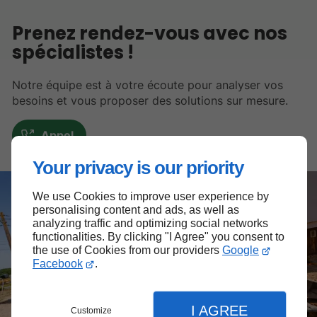
Prenez rendez-vous avec nos
spécialistes !
Notre équipe est à votre écoute pour analyser vos
besoins et vous proposer des solutions sur mesure.
Appel
Your privacy is our priority
We use Cookies to improve user experience by
personalising content and ads, as well as
analyzing traffic and optimizing social networks
functionalities. By clicking "I Agree" you consent to
the use of Cookies from our providers
Google
Facebook
.
I AGREE
Customize